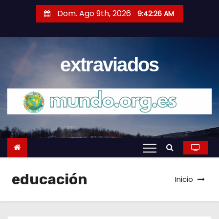
S
Dom. Ago 9th, 2026
9:42:26 AM
a
l
t
extraviados
a
r
a
l
c
o
n
t
e
educación
Inicio
n
i
d