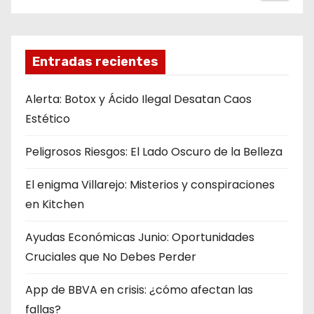
s
p
Entradas recientes
a
g
Alerta: Botox y Ácido Ilegal Desatan Caos
Estético
i
Peligrosos Riesgos: El Lado Oscuro de la Belleza
n
a
El enigma Villarejo: Misterios y conspiraciones
en Kitchen
t
Ayudas Económicas Junio: Oportunidades
i
Cruciales que No Debes Perder
o
App de BBVA en crisis: ¿cómo afectan las
n
fallas?