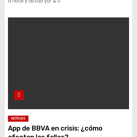
a flote y actúa ya! ⏳💡
NOTICIAS
App de BBVA en crisis: ¿cómo