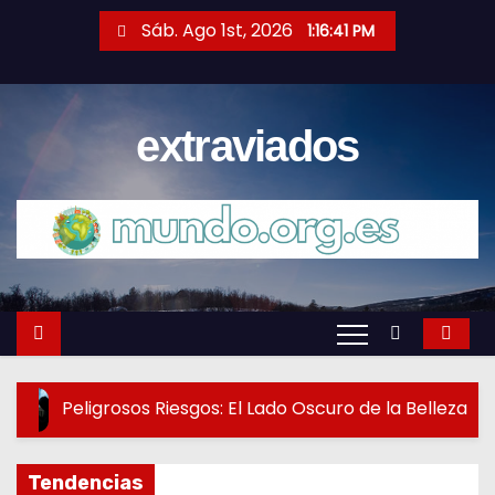
S
Sáb. Ago 1st, 2026
1:16:42 PM
a
l
t
extraviados
a
r
a
l
c
o
n
t
e
Peligrosos Riesgos: El Lado Oscuro de la Belleza
E
n
i
d
Tendencias