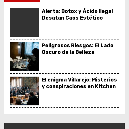
o
Alerta: Botox y Ácido Ilegal
Desatan Caos Estético
Peligrosos Riesgos: El Lado
Oscuro de la Belleza
El enigma Villarejo: Misterios
y conspiraciones en Kitchen
Ayudas Económicas Junio:
Oportunidades Cruciales que
No Debes Perder