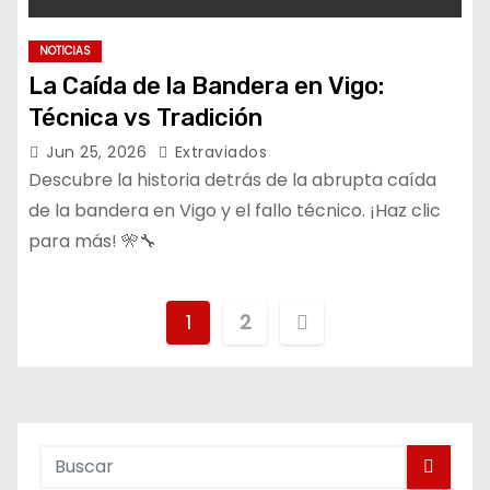
NOTICIAS
La Caída de la Bandera en Vigo:
Técnica vs Tradición
Jun 25, 2026
Extraviados
Descubre la historia detrás de la abrupta caída
de la bandera en Vigo y el fallo técnico. ¡Haz clic
para más! 🎌🔧
P
1
2
o
s
t