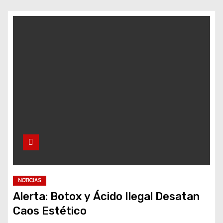
Descubre Autores y
Secretos de la Feria del Libro
La Caída de la Bandera en
Vigo: Técnica vs Tradición
NOTICIAS
Alerta: Botox y Ácido Ilegal Desatan
Caos Estético