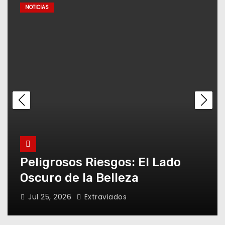
NOTICIAS
App de BBVA en crisis: ¿cómo
afectan las fallas?
Luis Enrique: Triunfo
Histórico del PSG en Europa
Peligro Oculto: Listeria
El enigma Villarejo: Misterios y
ataca Quesos Frescos
conspiraciones en Kitchen
Jul 23, 2026
Extraviados
Bad Bunny sacude Madrid:
revolución cultural imparable